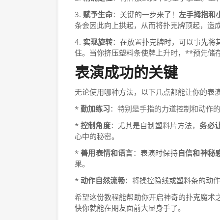
3.
赋予生命
：关键的一步来了！
左手拇指和
条会因此向上拱起，从而将扑克牌顶起，造
4.
实现旋转
：在放置扑克牌时，可以事先将
住。当你挤压塑料条使牌上升时，**预先储
表演成功的关键
无论使用哪种方法，以下几点都能让你的表
*
勤加练习
：特别是手指的力道控制和动作
*
控制角度
：尤其是自制塑料片方法，
务必
心中的秘密。
*
善用表情和语言
：表演时保持
自信和神秘
果。
*
动作自然流畅
：将操控隐线或塑料条的动
希望这份教程能帮助你开启神奇的扑克魔术
快你就能在朋友面前大显身手了。