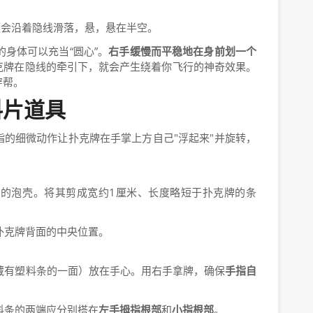
便会沿着隐线滑落，悬，悬在半空。
身体可以充当“圆心”。
右手缓慢而平稳地在身前划一个
克牌在隐线的牵引下，就会产生绕着你飞行的神奇效果。
穿帮。
料片道具
的细微动作让扑克牌在手掌上方自己"浮起来"并旋转，
的泡壳。将其剪成宽约1厘米、长度略短于扑克牌的条
扑克牌背面的中央位置。
藏有塑料条的一面）放在手心。用右手拿牌，确保
手指自
料条的两端应分别搭在
左手拇指根部
和
小指根部
。