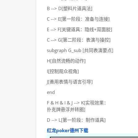
B --> D[塑料片道具法]
C --> E[第一阶段：准备与连接]
E --> F[关键道具：隐线+双面胶]
C --> G[第二阶段：表演与操控]
subgraph G_sub [共同表演要点]
H[自然流畅的动作]
I[控制观众视角]
J[善用表情与语言引导]
end
F & H & I & J --> K[实现效果：
扑克牌悬浮并转圈]
D --> L[第一阶段：制作道具]
红龙poker德州下载