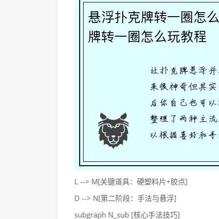
L --> M[关键道具：硬塑料片+胶点]
D --> N[第二阶段：手法与悬浮]
subgraph N_sub [核心手法技巧]