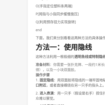
O[手指定位塑料条两端]
P[拇指与小指同步缓慢施压]
Q[利用预存扭力实现旋转]
end
下面，我们来分别看看这两种方法的具体操
方法一：使用隐线
这种方法利用一根极细的
透明鱼线或特制隐
准备材料
：你需要一张扑克牌、一段约1米长
得），以及一小块双面胶。
操作步骤
1.
固定隐线
：用双面胶将隐线的一端牢固地
口附近
，或者直接缠绕在另一只手的指头上
2.
进入表演
：用一只手（假设是右手）捏住
众难以察觉。