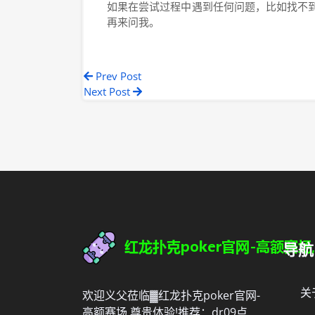
如果在尝试过程中遇到任何问题，比如找不
再来问我。
Prev Post
Next Post
导航
关
欢迎义父莅临▓红龙扑克poker官网-
高额赛场,尊贵体验!推荐：dr09点