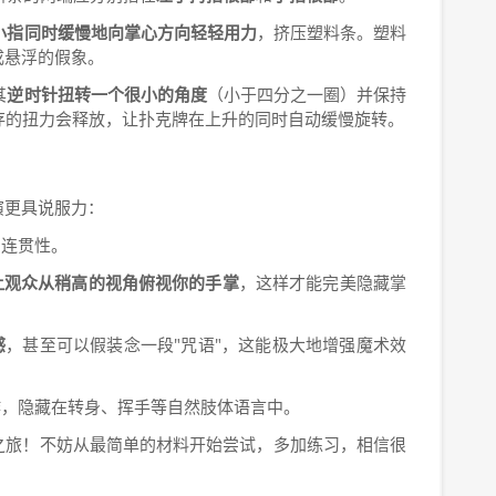
小指同时缓慢地向掌心方向轻轻用力
，挤压塑料条。塑料
成悬浮的假象。
其
逆时针扭转一个很小的角度
（小于四分之一圈）并保持
存的扭力会释放，让扑克牌在上升的同时自动缓慢旋转。
演更具说服力：
的连贯性。
让观众从稍高的视角俯视你的手掌
，这样才能完美隐藏掌
感
，甚至可以假装念一段"咒语"，这能极大地增强魔术效
作，隐藏在转身、挥手等自然肢体语言中。
之旅！不妨从最简单的材料开始尝试，多加练习，相信很