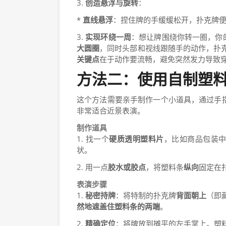
3.
创造悬浮与旋转
：
*
直线悬浮
：捏住牌的手缓缓松开，扑克牌
3.
实现环绕一周
：想让牌围绕你转一圈，你的
大圆圈
，同时头部和视线跟随手的动作，扑
关键点
在于动作要流畅，避免突然发力导致
方法二：使用自制塑
这个方法需要亲手制作一个小道具，通过手指
非常适合近景表演。
制作道具
1. 找一个
硬质透明塑料片
，比如商品包装中
状。
2. 用一点
胶水或胶点
，将塑料条
纵向
固定在
表演步骤
1.
秘密持牌
：将特制的扑克牌
背面朝上
（即
然地遮盖住塑料条的两端
。
2.
精确定位
：将牌放到摊平的左手掌上。塑