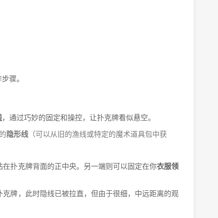
作步骤。
线
，通过巧妙的固定和操控，让扑克牌看似悬空。
的
隐形线
（可以从旧的渔线或特定的魔术道具包中获
粘在扑克牌背面的正中央。另一端则可以固定在你
衣服领
。
扑克牌，此时隐线已被拉直，但由于很细，中远距离的观